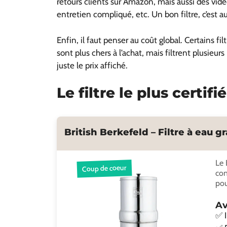
retours clients sur Amazon, mais aussi des vidéos
entretien compliqué, etc. Un bon filtre, c’est aus
Enfin, il faut penser au coût global. Certains f
sont plus chers à l’achat, mais filtrent plusieurs
juste le prix affiché.
Le filtre le plus certif
British Berkefeld – Filtre à eau gr
Le 
Coup de coeur
con
pou
Av
✅ I