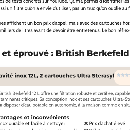
 de tests concrets sur YouTube. Ça m’a permis d’identifier les ga
si un filtre qu’on a envie d’utiliser, pas un truc qu’on oublie au
iltres affichent un bon prix d’appel, mais avec des cartouches ho
 milliers de litres avant de devoir être entretenus. Le bon réflexe,
ié et éprouvé : British Berkefeld
avité inox 12L, 2 cartouches Ultra Sterasyl
British Berkefeld 12 L offre une filtration robuste et certifiée, capab
taminants critiques. Sa conception inox et ses cartouches Ultra-Ste
r disposer d’eau potable en autonomie, à la maison comme en situ
antages et inconvénients
nox durable et facile à nettoyer
❌ Prix d’achat élevé