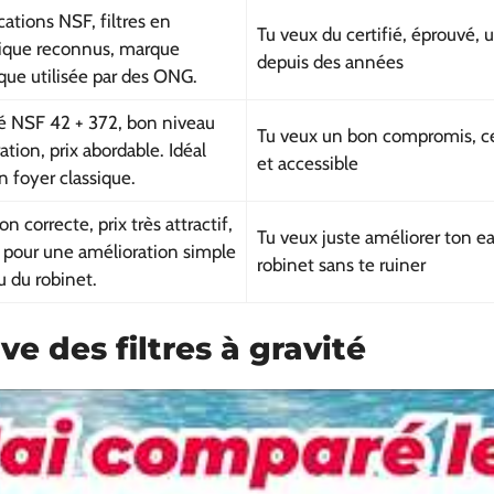
cations NSF, filtres en
Tu veux du certifié, éprouvé, ut
ique reconnus, marque
depuis des années
ique utilisée par des ONG.
ié NSF 42 + 372, bon niveau
Tu veux un bon compromis, ce
ration, prix abordable. Idéal
et accessible
n foyer classique.
ion correcte, prix très attractif,
Tu veux juste améliorer ton e
t pour une amélioration simple
robinet sans te ruiner
u du robinet.
e des filtres à gravité