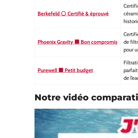
Certifi
Berkefeld
⚪ Certifié & éprouvé
céram
histor
Certif
Phoenix Gravity
🟥 Bon compromis
de filt
pour u
Filtrat
Purewell
🟦 Petit budget
parfai
de l’ea
Notre vidéo comparativ