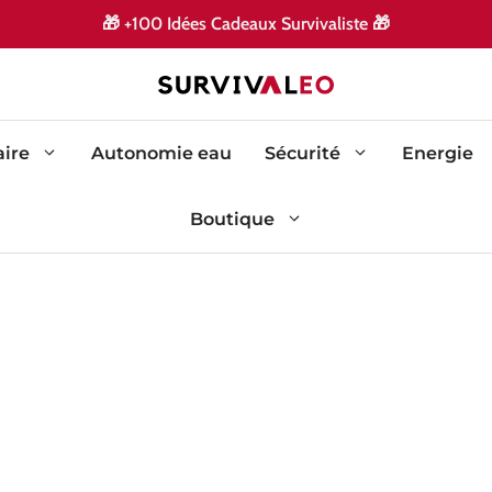
🎁
+100 Idées Cadeaux Survivaliste
🎁
ire
Autonomie eau
Sécurité
Energie
Boutique