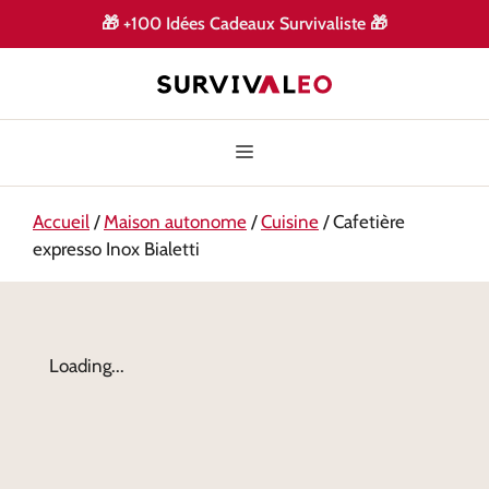
🎁
+100 Idées Cadeaux Survivaliste
🎁
Accueil
/
Maison autonome
/
Cuisine
/ Cafetière
expresso Inox Bialetti
Loading...