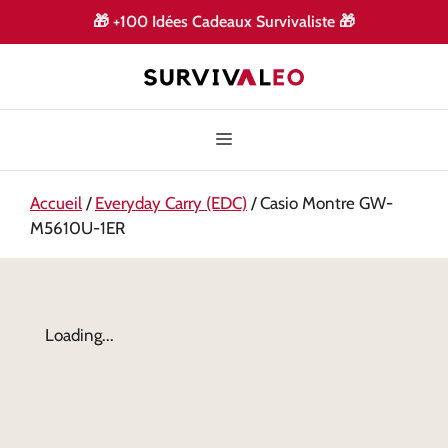
🎁
+100 Idées Cadeaux Survivaliste
🎁
Accueil
/
Everyday Carry (EDC)
/ Casio Montre GW-
M5610U-1ER
Loading...