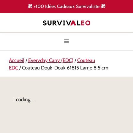
🎁
+100 Idées Cadeaux Survivaliste
🎁
Accueil
/
Everyday Carry (EDC)
/
Couteau
EDC
/ Couteau Douk-Douk 61815 Lame 8,5 cm
Loading...