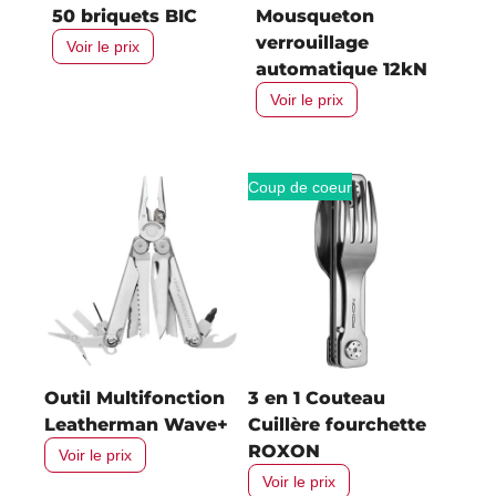
50 briquets BIC
Mousqueton
verrouillage
Voir le prix
automatique 12kN
Voir le prix
Coup de coeur
Outil Multifonction
3 en 1 Couteau
Leatherman Wave+
Cuillère fourchette
ROXON
Voir le prix
Voir le prix