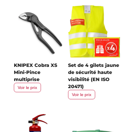
KNIPEX Cobra XS
Set de 4 gilets jaune
Mini-Pince
de sécurité haute
multiprise
visibilité (EN ISO
20471)
Voir le prix
Voir le prix