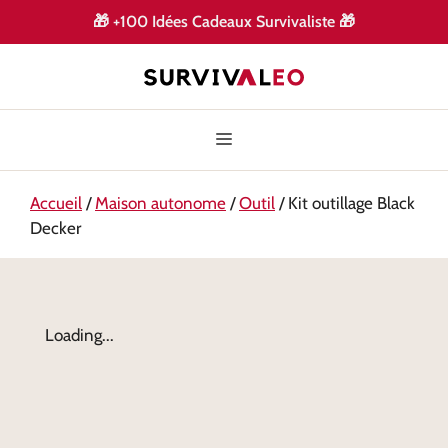
🎁
+100 Idées Cadeaux Survivaliste
🎁
Accueil
/
Maison autonome
/
Outil
/ Kit outillage Black
Decker
Loading...