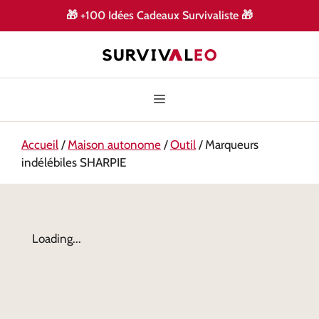
🎁
+100 Idées Cadeaux Survivaliste
🎁
Accueil
/
Maison autonome
/
Outil
/ Marqueurs
indélébiles SHARPIE
Loading...