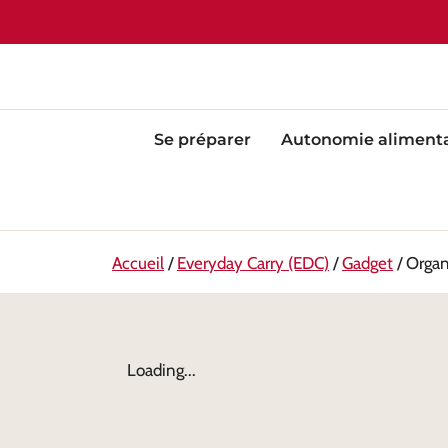
Se préparer
Autonomie alimenta
Accueil
/
Everyday Carry (EDC)
/
Gadget
/ Organ
Loading...