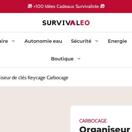
🎁
+100 Idées Cadeaux Survivaliste
🎁
ire
Autonomie eau
Sécurité
Energie
Boutique
iseur de clés Keycage Carbocage
CARBOCAGE
Organiseur