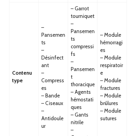
– Garrot
tourniquet
–
–
Pansemen
Pansemen
– Module
ts
ts
hémorragi
compressi
–
es
fs
Désinfect
– Module
–
ant
respiratoir
Pansemen
Contenu
–
e
t
type
Compress
– Module
thoracique
es
fractures
– Agents
– Bande
– Module
hémostati
– Ciseaux
brûlures
ques
–
– Module
– Gants
Antidoule
sutures
nitrile
ur
–