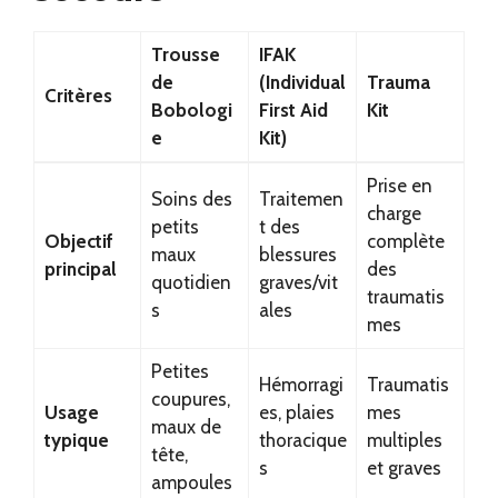
Trousse
IFAK
de
(Individual
Trauma
Critères
Bobologi
First Aid
Kit
e
Kit)
Prise en
Soins des
Traitemen
charge
petits
t des
Objectif
complète
maux
blessures
principal
des
quotidien
graves/vit
traumatis
s
ales
mes
Petites
Hémorragi
Traumatis
coupures,
Usage
es, plaies
mes
maux de
typique
thoracique
multiples
tête,
s
et graves
ampoules