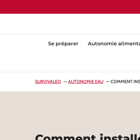
Aller
au
contenu
Se préparer
Autonomie alimenta
SURVIVALEO
AUTONOMIE EAU
COMMENT INST
Comment install