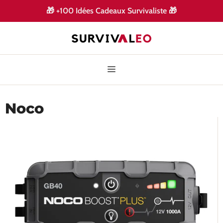
🎁
+100 Idées Cadeaux Survivaliste
🎁
Noco