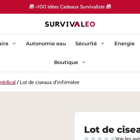
🎁
+100 Idées Cadeaux Survivaliste
🎁
ire
Autonomie eau
Sécurité
Energie
Boutique
édical
/ Lot de ciseaux d’infirmière
Lot de cise
Voir les avi