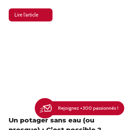
Lire l’article
Rejoignez +300 passionnés !
Rejoignez +300 passionnés !
Un potager sans eau (ou
presque) : C’est possible ?