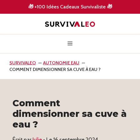
Aller
🎁
+100 Idées Cadeaux Survivaliste
🎁
au
contenu
Menu
SURVIVALEO
AUTONOMIE EAU
COMMENT DIMENSIONNER SA CUVE À EAU ?
Comment
dimensionner sa cuve à
eau ?
Écrit par
Julie
• Le
16 septembre 2024