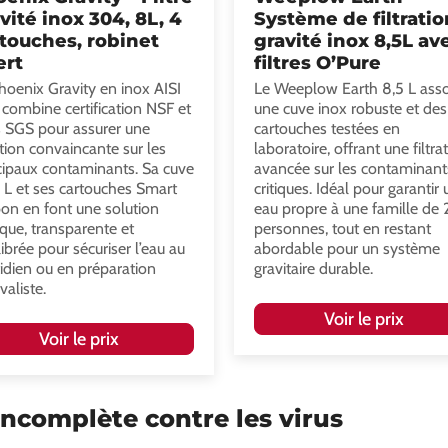
vité inox 304, 8L, 4
Système de filtratio
touches, robinet
gravité inox 8,5L av
ert
filtres O’Pure
hoenix Gravity en inox AISI
Le Weeplow Earth 8,5 L asso
combine certification NSF et
une cuve inox robuste et des
s SGS pour assurer une
cartouches testées en
ration convaincante sur les
laboratoire, offrant une filtra
cipaux contaminants. Sa cuve
avancée sur les contaminant
 L et ses cartouches Smart
critiques. Idéal pour garantir
on en font une solution
eau propre à une famille de 
ique, transparente et
personnes, tout en restant
librée pour sécuriser l’eau au
abordable pour un système
idien ou en préparation
gravitaire durable.
valiste.
Voir le prix
Voir le prix
 incomplète contre les virus