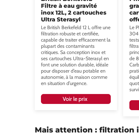
Filtre à eau gravité
gra
inox 12L, 2 cartouches
car
Ultra Sterasyl
off
Le British Berkefeld 12 L offre une
Le P
filtration robuste et certifiée,
304 
capable de traiter efficacement la
test
plupart des contaminants
filt
critiques. Sa conception inox et
prin
ses cartouches Ultra-Sterasyl en
de 8
font une solution durable, idéale
Carb
pour disposer d’eau potable en
prat
autonomie, à la maison comme
équi
en situation d’urgence.
quot
survi
Voir le prix
Mais attention : filtration