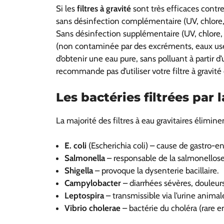
Si les
filtres à gravité
sont très efficaces contre 
sans désinfection complémentaire (UV, chlore, é
Sans désinfection supplémentaire (UV, chlore, é
(non contaminée par des excréments, eaux usées
d’obtenir une eau pure, sans polluant à partir 
recommande pas d’utiliser votre filtre à gravité
Les bactéries filtrées par l
La majorité des filtres à eau gravitaires élimi
E. coli
(Escherichia coli) – cause de gastro-ent
Salmonella
– responsable de la salmonellose
Shigella
– provoque la dysenterie bacillaire.
Campylobacter
– diarrhées sévères, douleur
Leptospira
– transmissible via l’urine anim
Vibrio cholerae
– bactérie du choléra (rare e