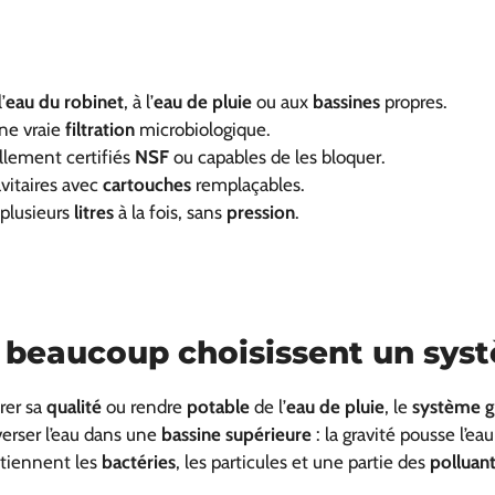
’
eau du robinet
, à l’
eau de pluie
ou aux
bassines
propres.
une vraie
filtration
microbiologique.
llement certifiés
NSF
ou capables de les bloquer.
avitaires avec
cartouches
remplaçables.
 plusieurs
litres
à la fois, sans
pression
.
i beaucoup choisissent un syst
rer sa
qualité
ou rendre
potable
de l’
eau de pluie
, le
système gr
 verser l’eau dans une
bassine supérieure
: la gravité pousse l’ea
retiennent les
bactéries
, les particules et une partie des
polluan