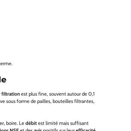
terme.
le
r
filtration
est plus fine, souvent autour de 0,1
e sous forme de pailles, bouteilles filtrantes,
er, boire. Le
débit
est limité mais suffisant
tions NSF
et des
avis
positifs sur leur
efficacité
.