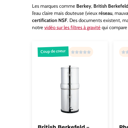
Les marques comme
Berkey
,
British Berkefel
l’eau claire mais douteuse (vieux
réseau
, mauva
certification NSF
. Des documents existent, mai
notre
vidéo sur les filtres à gravité
qui compare 
Coup de coeur
British Berkefeld –
Pho