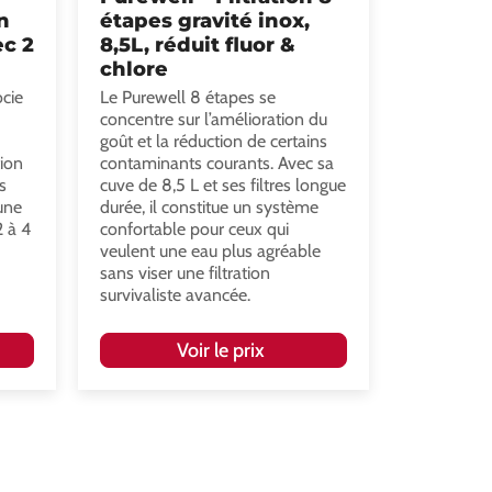
n
étapes gravité inox,
ec 2
8,5L, réduit fluor &
chlore
cie
Le Purewell 8 étapes se
concentre sur l’amélioration du
goût et la réduction de certains
tion
contaminants courants. Avec sa
s
cuve de 8,5 L et ses filtres longue
 une
durée, il constitue un système
2 à 4
confortable pour ceux qui
veulent une eau plus agréable
sans viser une filtration
survivaliste avancée.
Voir le prix