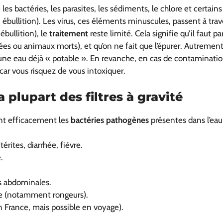
les bactéries, les parasites, les sédiments, le chlore et certains
bullition). Les virus, ces éléments minuscules, passent à trav
bullition), le
traitement
reste limité. Cela signifie qu’il faut pa
 ou animaux morts), et qu’on ne fait que l’épurer. Autrement 
d’une eau déjà « potable ». En revanche, en cas de contamination
 car vous risquez de vous intoxiquer.
a plupart des filtres à gravité
nent efficacement les
bactéries pathogènes
présentes dans l’eau 
érites, diarrhée, fièvre.
.
s abdominales.
ale (notamment rongeurs).
n France, mais possible en voyage).