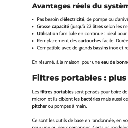
Avantages réels du systèm
Pas besoin d’
électricité
, de pompe ou d’arri
Grosse
capacité
(jusqu’à 22
litres
selon les m
Utilisation
familiale en continue : idéal pour 
Remplacement des
cartouches
facile. Duré
Compatible avec de grands
bassins
inox et r
En résumé, à la maison, pour une
eau de bonne
Filtres portables : plus
Les
filtres portables
sont pensés pour boire de 
micron et ils ciblent les
bactéries
mais aussi ce
pitcher
ou pompes à main.
Ce sont les outils de base en randonnée, en v
pour une ou deux personnes. Certains modèle