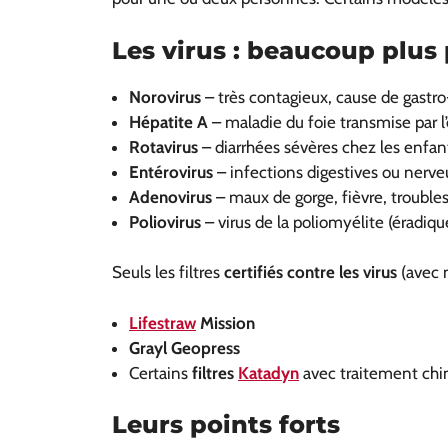
Les virus : beaucoup plus pe
Norovirus
– très contagieux, cause de gastro
Hépatite A
– maladie du foie transmise par l’
Rotavirus
– diarrhées sévères chez les enfan
Entérovirus
– infections digestives ou nerve
Adenovirus
– maux de gorge, fièvre, troubles 
Poliovirus
– virus de la poliomyélite (éradiq
Seuls les filtres
certifiés contre les virus
(avec m
Lifestraw
Mission
Grayl Geopress
Certains
filtres
Katadyn
avec traitement ch
Leurs points forts