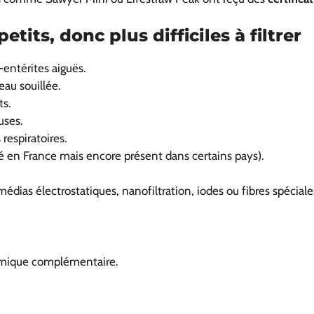
tits, donc plus difficiles à filtrer
-entérites aiguës.
eau souillée.
ts.
uses.
respiratoires.
ué en France mais encore présent dans certains pays).
édias électrostatiques, nanofiltration, iodes ou fibres spéciale
imique complémentaire.