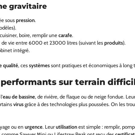
e gravitaire
vée sous
pression
.
odèles).
cuisiner, boire, remplir une
carafe
.
e de vie entre 6000 et 23000 litres (suivant les
produits
).
obinet intégré.
 qualité
, ces
systèmes
sont pratiques et économiques à long 
 performants sur terrain diffici
l’
eau de bassine
, de rivière, de flaque ou de neige fondue. Leu
rtains
virus
grâce à des technologies plus poussées. On les trouv
oyage ou en
urgence
. Leur
utilisation
est simple : remplir, pomp
s comme Sawyer Mini ou Lifestraw Peak ont reçu des
certifica