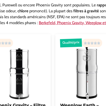
d
, Purewell ou encore Phoenix Gravity sont populaires. Le
rappo
ise odeur,
chlore
prononcé). La plupart des
filtres à gravité
sont
s les standards américains (NSF, EPA) ne sont pas toujours re
les 4 modèles phares :
Berkefeld, Phoenix Gravity, Weeplow et
Qualité/prix
enix Gravity – Filtre
Weeplow Earth –